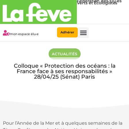
Fédération des Élu·es
Verts et Écologistes
Adhérer
mon espace élu·e
Municipales 2026
La Fédération
ACTUALITÉS
Colloque « Protection des océans : la
France face à ses responsabilités »
28/04/25 (Sénat) Paris
18/04/2025
1 minute de lecture
Pour l’Année de la Mer et à quelques semaines de la