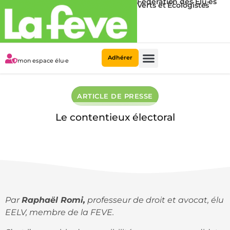
Fédération des Élu·es
Verts et Écologistes
Adhérer
mon espace élu·e
Municipales 2026
La Fédération
ARTICLE DE PRESSE
Le contentieux électoral
09/04/2014
1 minute de lecture
Par
Raphaël Romi,
professeur de droit et avocat, élu
EELV, membre de la FEVE.