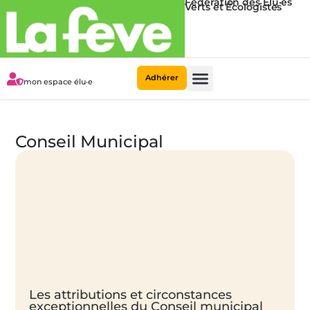
Fédération des Élu·es
Verts et Écologistes
Adhérer
mon espace élu·e
Municipales 2026
La Fédération
Conseil Municipal
Les attributions et circonstances
exceptionnelles du Conseil municipal