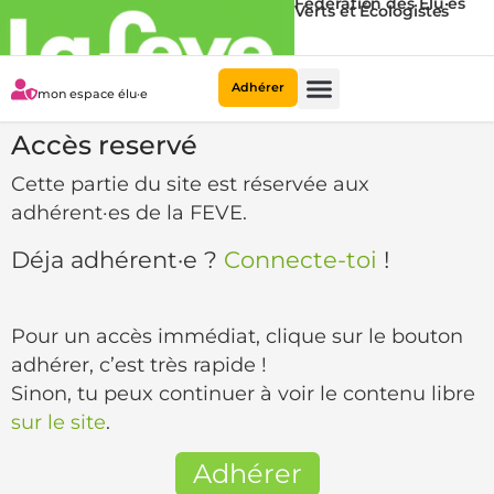
Fédération des Élu·es
Verts et Écologistes
Adhérer
mon espace élu·e
Accès reservé
Cette partie du site est réservée aux
adhérent·es de la FEVE.
Déja adhérent·e ?
Connecte-toi
!
Pour un accès immédiat, clique sur le bouton
adhérer, c’est très rapide !
Sinon, tu peux continuer à voir le contenu libre
sur le site
.
Adhérer