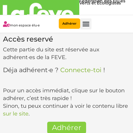
Fédération des Élu·es
Verts et Écologistes
Adhérer
mon espace élu·e
Accès reservé
Cette partie du site est réservée aux
adhérent·es de la FEVE.
Déja adhérent·e ?
Connecte-toi
!
Pour un accès immédiat, clique sur le bouton
adhérer, c’est très rapide !
Sinon, tu peux continuer à voir le contenu libre
sur le site
.
Adhérer