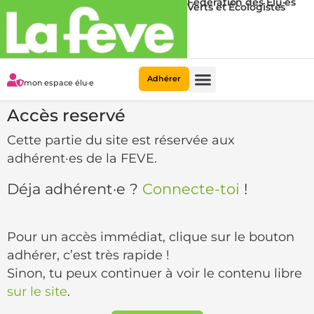
Fédération des Élu·es
Verts et Écologistes
Adhérer
mon espace élu·e
Accès reservé
Cette partie du site est réservée aux
adhérent·es de la FEVE.
Déja adhérent·e ?
Connecte-toi
!
Pour un accès immédiat, clique sur le bouton
adhérer, c’est très rapide !
Sinon, tu peux continuer à voir le contenu libre
sur le site
.